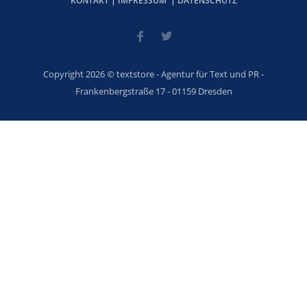
KONTAKT
|
IMPRESSUM
|
DATENSCHUTZ
Copyright 2026 © textstore - Agentur für Text und PR -
Frankenbergstraße 17 - 01159 Dresden