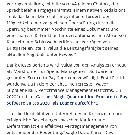
Vertragserstellung mithilfe von IVA (einem Chatbot, der
Sprachbefehle entgegennimmt), einem nativen Redaktions-
Tool, das keine Microsoft-Integration erfordert, der
Möglichkeit einer zeitgleichen Überprüfung durch die
Sperrung bestimmter Abschnitte eines Dokuments und
einer nativen KI-Funktion für den automatischen Abruf von
Klauseln und Schlüsselbegriffen aus Verträgen von
Drittparteien, stellt Ivalua die Leistungsfähigkeit seines
aktuellen Angebots unter Beweis.“
Dank dieses Berichts wird Ivalua von den Analysten erneut
als Marktführer für Spend-Management-Software im
gesamten Source-to-Pay-Spektrum gewürdigt. Erst kürzlich
wurde Ivalua in dem Bericht „The Forrester Wave™:
Supplier Risk & Performance Management Platforms, Q3
2020“ und im “
Gartner Magic Quadrant for Procure-to-Pay
Software Suites 2020” als Leader aufgeführt
.
„Für die Flexibilität von Unternehmen in Krisenzeiten und
erfolgreiche Beziehungen zwischen Käufern und
Lieferanten ist ein effektives Vertragsmanagement von
entscheidender Bedeutung,“ sagte David Khuat-Duy,