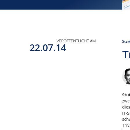
VERÖFFENTLICHT AM
Star
22.07.14
T
Stut
zwe
die
IT-
sch
Tri