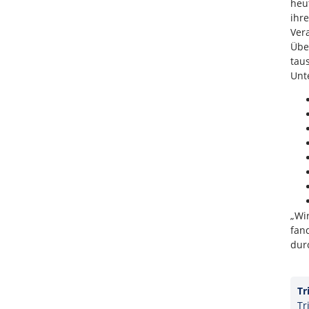
heu
ihr
Ver
Übe
tau
Unt
„Wi
fan
dur
Tr
Tr