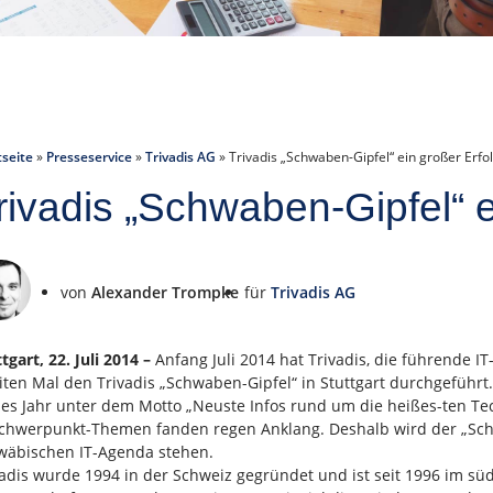
tseite
»
Presseservice
»
Trivadis AG
»
Trivadis „Schwaben-Gipfel“ ein großer Erfo
rivadis „Schwaben-Gipfel“ e
von
Alexander Trompke
für
Trivadis AG
tgart, 22. Juli 2014 –
Anfang Juli 2014 hat Trivadis, die führende I
iten Mal den Trivadis „Schwaben-Gipfel“ in Stuttgart durchgeführ
ses Jahr unter dem Motto „Neuste Infos rund um die heißes-ten Te
Schwerpunkt-Themen fanden regen Anklang. Deshalb wird der „Schw
wäbischen IT-Agenda stehen.
vadis wurde 1994 in der Schweiz gegründet und ist seit 1996 im süd