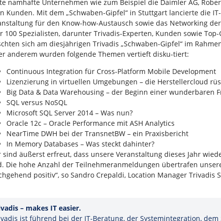
te namhafte Unternehmen wie zum Beispiel die Daimler AG, Robert
en Kunden. Mit dem „Schwaben-Gipfel“ in Stuttgart lancierte die IT-
anstaltung für den Know-how-Austausch sowie das Networking der
r 100 Spezialisten, darunter Trivadis-Experten, Kunden sowie Top-
schten sich am diesjährigen Trivadis „Schwaben-Gipfel“ im Rahmen
er anderem wurden folgende Themen vertieft disku-tiert:
Continuous Integration für Cross-Platform Mobile Development
Lizenzierung in virtuellen Umgebungen – die Herstellercloud rüs
Big Data & Data Warehousing – der Beginn einer wunderbaren 
SQL versus NoSQL
Microsoft SQL Server 2014 – Was nun?
Oracle 12c – Oracle Performance mit ASH Analytics
NearTime DWH bei der TransnetBW – ein Praxisbericht
In Memory Databases – Was steckt dahinter?
r sind äußerst erfreut, dass unsere Veranstaltung dieses Jahr wi
d. Die hohe Anzahl der Teilnehmeranmeldungen übertrafen unser
chgehend positiv“, so Sandro Crepaldi, Location Manager Trivadis S
ivadis – makes IT easier.
ivadis ist führend bei der IT-Beratung, der Systemintegration, dem