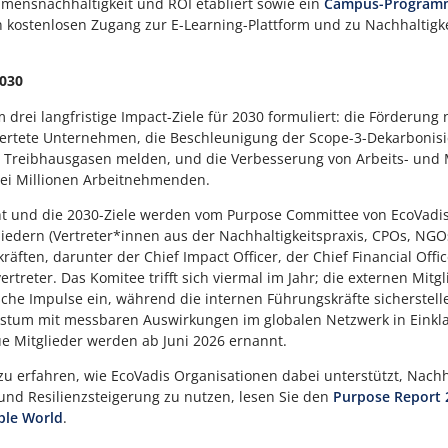
mensnachhaltigkeit und ROI etabliert sowie ein
Campus-Program
 kostenlosen Zugang zur E-Learning-Plattform und zu Nachhaltigke
2030
 drei langfristige Impact-Ziele für 2030 formuliert: die Förderung
ertete Unternehmen, die Beschleunigung der Scope-3-Dekarbonis
u Treibhausgasen melden, und die Verbesserung von Arbeits- und
ei Millionen Arbeitnehmenden.
ht und die 2030-Ziele werden vom Purpose Committee von EcoVadis
liedern (Vertreter*innen aus der Nachhaltigkeitspraxis, CPOs, NGO
äften, darunter der Chief Impact Officer, der Chief Financial Offi
ertreter. Das Komitee trifft sich viermal im Jahr; die externen Mit
ische Impulse ein, während die internen Führungskräfte sicherstel
tum mit messbaren Auswirkungen im globalen Netzwerk in Einklang
ue Mitglieder werden ab Juni 2026 ernannt.
 erfahren, wie EcoVadis Organisationen dabei unterstützt, Nachh
und Resilienzsteigerung zu nutzen, lesen Sie den
Purpose Report 
ble World
.