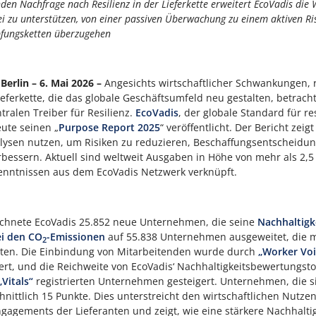
den Nachfrage nach Resilienz in der Lieferkette erweitert EcoVadis die
i zu unterstützen, von einer passiven Überwachung zu einem aktiven R
fungsketten überzugehen
Berlin – 6. Mai 2026 –
Angesichts wirtschaftlicher Schwankungen, 
ieferkette, die das globale Geschäftsumfeld neu gestalten, betra
ralen Treiber für Resilienz.
EcoVadis
, der globale Standard für re
eute seinen „
Purpose Report 2025
“ veröffentlicht. Der Bericht zeig
lysen nutzen, um Risiken zu reduzieren, Beschaffungsentscheidung
bessern. Aktuell sind weltweit Ausgaben in Höhe von mehr als 2,5 
enntnissen aus dem EcoVadis Netzwerk verknüpft.
eichnete EcoVadis 25.852 neue Unternehmen, die seine
Nachhaltigk
ei den CO
-Emissionen
auf 55.838 Unternehmen ausgeweitet, die m
2
eten. Die Einbindung von Mitarbeitenden wurde durch
„Worker Vo
ert, und die Reichweite von EcoVadis‘ Nachhaltigkeitsbewertungst
„Vitals“
registrierten Unternehmen gesteigert. Unternehmen, die si
nittlich 15 Punkte. Dies unterstreicht den wirtschaftlichen Nutzen
ngagements der Lieferanten und zeigt, wie eine stärkere Nachhalti