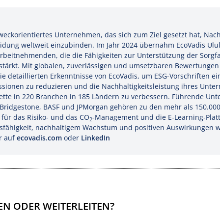
zweckorientiertes Unternehmen, das sich zum Ziel gesetzt hat, Nach
idung weltweit einzubinden. Im Jahr 2024 übernahm EcoVadis Ulula
beitnehmenden, die die Fähigkeiten zur Unterstützung der Sorgfal
tärkt. Mit globalen, zuverlässigen und umsetzbaren Bewertungen
ie detaillierten Erkenntnisse von EcoVadis, um ESG-Vorschriften ei
sionen zu reduzieren und die Nachhaltigkeitsleistung ihres Unte
tte in 220 Branchen in 185 Ländern zu verbessern. Führende Un
r, Bridgestone, BASF und JPMorgan gehören zu den mehr als 150.00
s für das Risiko- und das CO
-Management und die E-Learning-Plat
2
fähigkeit, nachhaltigem Wachstum und positiven Auswirkungen we
r auf
ecovadis.com
oder
LinkedIn
EN ODER WEITERLEITEN?