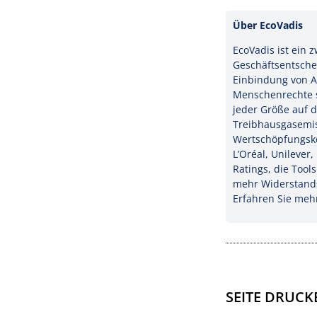
Über EcoVadis
EcoVadis ist ein 
Geschäftsentsche
Einbindung von Ar
Menschenrechte s
jeder Größe auf d
Treibhausgasemis
Wertschöpfungske
L’Oréal, Unileve
Ratings, die Tool
mehr Widerstands
Erfahren Sie meh
SEITE DRUCK