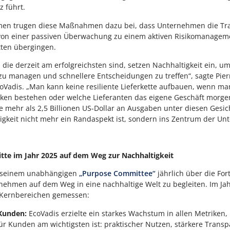
z führt.
trugen diese Maßnahmen dazu bei, dass Unternehmen die Trans
von einer passiven Überwachung zu einem aktiven Risikomanageme
ten übergingen.
die derzeit am erfolgreichsten sind, setzen Nachhaltigkeit ein, u
 zu managen und schnellere Entscheidungen zu treffen“, sagte Pier
Vadis. „Man kann keine resiliente Lieferkette aufbauen, wenn ma
isiken bestehen oder welche Lieferanten das eigene Geschäft morge
e mehr als 2,5 Billionen US-Dollar an Ausgaben unter diesen Gesic
igkeit nicht mehr ein Randaspekt ist, sondern ins Zentrum der Un
itte im Jahr 2025 auf dem Weg zur Nachhaltigkeit
t seinem unabhängigen
„Purpose Committee“
jährlich über die For
rnehmen auf dem Weg in eine nachhaltige Welt zu begleiten. Im J
er Kernbereichen gemessen:
Kunden:
EcoVadis erzielte ein starkes Wachstum in allen Metriken,
ür Kunden am wichtigsten ist: praktischer Nutzen, stärkere Transp