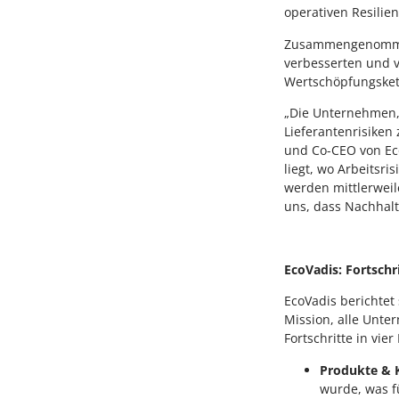
operativen Resilien
Zusammengenommen 
verbesserten und 
Wertschöpfungsket
„Die Unternehmen, 
Lieferantenrisiken
und Co-CEO von Eco
liegt, wo Arbeitsr
werden mittlerweil
uns, dass Nachhalt
EcoVadis: Fortschr
EcoVadis berichte
Mission, alle Unte
Fortschritte in vi
Produkte & 
wurde, was f