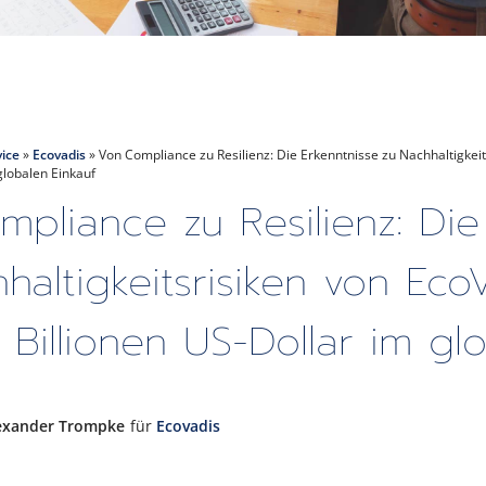
vice
»
Ecovadis
»
Von Compliance zu Resilienz: Die Erkenntnisse zu Nachhaltigkeit
globalen Einkauf
pliance zu Resilienz: Die
haltigkeitsrisiken von Eco
 Billionen US-Dollar im gl
exander Trompke
für
Ecovadis