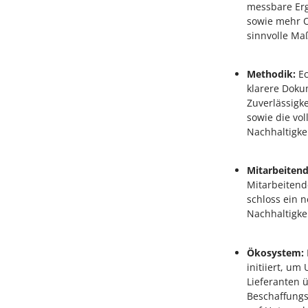
messbare Erg
sowie mehr O
sinnvolle Ma
Methodik:
Ec
klarere Doku
Zuverlässigk
sowie die vo
Nachhaltigkei
Mitarbeiten
Mitarbeitend
schloss ein 
Nachhaltigke
Ökosystem:
initiiert, u
Lieferanten 
Beschaffungs