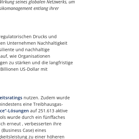
 Wirkung seines globalen Netzwerks, um
isikomanagement entlang ihrer
regulatorischen Drucks und
chten Unternehmen Nachhaltigkeit
siliente und nachhaltige
t auf, wie Organisationen
en zu stärken und die langfristige
Billionen US-Dollar mit
eitsratings
nutzen. Zudem wurde
indestens eine Treibhausgas-
ice“-Lösungen
auf 251.613 aktive
ools wurde durch ein fünffaches
ch erneut , verbesserten ihre
 (Business Case) eines
gkeitsleistung zu einer höheren