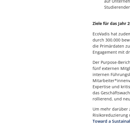
auf Unterneh
Studierenden
Ziele für das Jahr 
EcoVadis hat zudem
durch 300.000 bew
die Primärdaten z
Engagement mit dr
Der Purpose-Beric
fünf externen Mitg
internen Führungskr
Mitarbeiter*innenv
Expertise und krit
das Geschäftswachs
rollierend, und ne
Um mehr darüber zu
Risikoreduzierung 
Toward a Sustaina