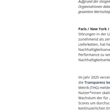
Aufgrund der steigen
Organisationen dabe
gesamten Wertschöp
Paris / New York / 
Störungen in der L
zunehmend als zent
Lieferketten, hat h
Nachhaltigkeitsana
Performance zu ver
Nachhaltigkeitserk
Im Jahr 2025 verz
die
Transparenz b
Metrik (THG) meld
Nutzer*innen skali
Wachstum der für
Scores um durchsch
kontinuierlichen E