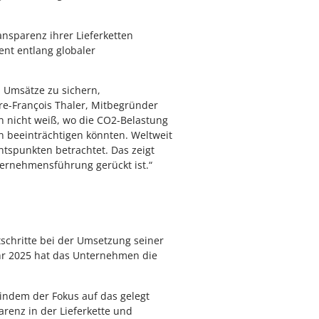
parenz ihrer Lieferketten
nt entlang globaler
m Umsätze zu sichern,
re-François Thaler, Mitbegründer
n nicht weiß, wo die CO2-Belastung
n beeinträchtigen könnten. Weltweit
htspunkten betrachtet. Das zeigt
ternehmensführung gerückt ist.“
tschritte bei der Umsetzung seiner
ahr 2025 hat das Unternehmen die
 indem der Fokus auf das gelegt
arenz in der Lieferkette und