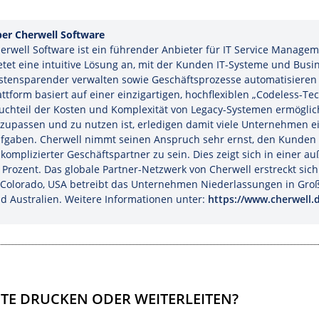
er Cherwell Software
erwell Software ist ein führender Anbieter für IT Service Mana
etet eine intuitive Lösung an, mit der Kunden IT-Systeme und Bu
stensparender verwalten sowie Geschäftsprozesse automatisieren
attform basiert auf einer einzigartigen, hochflexiblen „Codeless-T
uchteil der Kosten und Komplexität von Legacy-Systemen ermöglich
zupassen und zu nutzen ist, erledigen damit viele Unternehmen ei
fgaben. Cherwell nimmt seinen Anspruch sehr ernst, den Kunden an
komplizierter Geschäftspartner zu sein. Dies zeigt sich in einer
 Prozent. Das globale Partner-Netzwerk von Cherwell erstreckt si
 Colorado, USA betreibt das Unternehmen Niederlassungen in Groß
d Australien. Weitere Informationen unter:
https://www.cherwell.
ITE DRUCKEN ODER WEITERLEITEN?