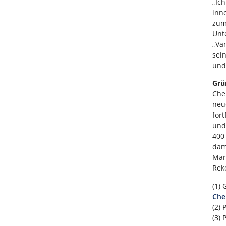
„Ic
inn
zum
Unt
„Va
sei
und
Grü
Che
neu
for
und
400
dam
Mar
Rek
(1)
Che
(2)
(3)