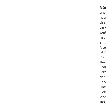
Mün
uns
neu
das
ver
wei
nac
ang
Alt
ist
Rol
Har
Crai
ver
der
Serv
Ums
vie
Wor
Der