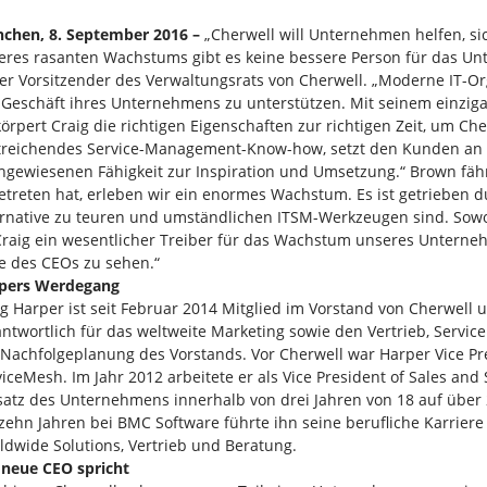
chen, 8. September 2016 –
„Cherwell will Unternehmen helfen, sic
eres rasanten Wachstums gibt es keine bessere Person für das Unt
er Vorsitzender des Verwaltungsrats von Cherwell. „Moderne IT-O
 Geschäft ihres Unternehmens zu unterstützen. Mit seinem einziga
körpert Craig die richtigen Eigenschaften zur richtigen Zeit, um Ch
treichendes Service-Management-Know-how, setzt den Kunden an ers
hgewiesenen Fähigkeit zur Inspiration und Umsetzung.“ Brown fährt 
etreten hat, erleben wir ein enormes Wachstum. Es ist getrieben 
ernative zu teuren und umständlichen ITSM-Werkzeugen sind. Sowoh
 Craig ein wesentlicher Treiber für das Wachstum unseres Unterneh
le des CEOs zu sehen.“
pers Werdegang
g Harper ist seit Februar 2014 Mitglied im Vorstand von Cherwell un
antwortlich für das weltweite Marketing sowie den Vertrieb, Servic
 Nachfolgeplanung des Vorstands. Vor Cherwell war Harper Vice Pr
iceMesh. Im Jahr 2012 arbeitete er als Vice President of Sales and 
atz des Unternehmens innerhalb von drei Jahren von 18 auf über 2
rzehn Jahren bei BMC Software führte ihn seine berufliche Karrie
ldwide Solutions, Vertrieb und Beratung.
 neue CEO spricht