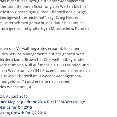
 das nicht nur in Bezug auf Service-Management
n der unmittelbaren Schaffung von Werten bis hin
r festen Überzeugung, dass Cherwell das einzige
eichgewicht erreicht hat“, sagt Craig Harper.
m Unternehmen gemacht, das dafür bekannt ist,
mich geehrt, mit großartigen Mitarbeitern, Kunden
den des Verwaltungsrates ernannt. In seiner
 des Service Managements auf der ganzen Welt
g fördern kann. Brown hat Cherwell mitbegründet
Wachstum von Null auf mehr als 1.600 Kunden und
4 ein Wachstum von 341 Prozent – und sicherte sich
inaus wird Cherwell im IT-Service-Management-
 aufgeführt (1) und erzielte nach seinem
ndes Wachstum (3).
 24. August 2016
Gartner Magic Quadrant 2016 für ITSSM-Werkzeuge
okings for Q4 2015
eaking Growth for Q2 2016