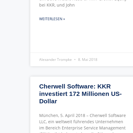
bei KKR, und John
WEITERLESEN »
Alexander Trompke
8. Mai 2018
Cherwell Software: KKR
investiert 172 Millionen US-
Dollar
München, 5. April 2018 – Cherwell Software
LLC, ein weltweit führendes Unternehmen
im Bereich Enterprise Service Management