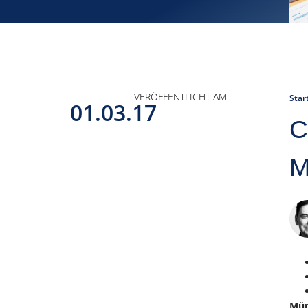
VERÖFFENTLICHT AM
Star
01.03.17
C
M
Mün