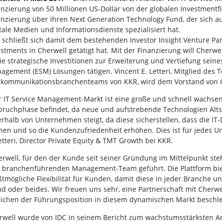
anzierung von 50 Millionen US-Dollar von der globalen Investmentf
anzierung über ihren Next Generation Technology Fund, der sich auf 
itale Medien und Informationsdienste spezialisiert hat.
 schließt sich damit dem bestehenden Investor Insight Venture Part
estments in Cherwell getätigt hat. Mit der Finanzierung will Cher
ie strategische Investitionen zur Erweiterung und Vertiefung seines
agement (ESM) Lösungen tätigen. Vincent E. Letteri, Mitglied des 
ekommunikationsbranchenteams von KKR, wird dem Vorstand von C
r IT Service Management-Markt ist eine große und schnell wachsend
ruchphase befindet, da neue und aufstrebende Technologien Alts
erhalb von Unternehmen steigt, da diese sicherstellen, dass die 
nen und so die Kundenzufriedenheit erhöhen. Dies ist für jedes U
etteri, Director Private Equity & TMT Growth bei KKR.
erwell, für den der Kunde seit seiner Gründung im Mittelpunkt ste
 branchenführenden Management-Team geführt. Die Plattform biet
ßtmögliche Flexibilität für Kunden, damit diese in jeder Branche u
ud oder beides. Wir freuen uns sehr, eine Partnerschaft mit Cher
eichen der Führungsposition in diesem dynamischen Markt beschl
rwell wurde von IDC in seinem Bericht zum wachstumsstärksten A