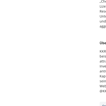
„Ch
Liz
Res
Unt
und
agg
Übe
KKR
bei
att
Inv
ant
Kap
sei
Web
@KK