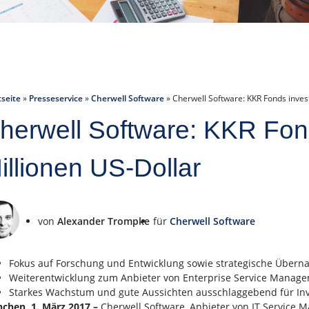
tseite
»
Presseservice
»
Cherwell Software
»
Cherwell Software: KKR Fonds invest
herwell Software: KKR Fond
illionen US-Dollar
von
Alexander Trompke
für
Cherwell Software
Fokus auf Forschung und Entwicklung sowie strategische Über
Weiterentwicklung zum Anbieter von Enterprise Service Manage
Starkes Wachstum und gute Aussichten ausschlaggebend für In
chen, 1. März 2017 –
Cherwell Software, Anbieter von IT Service 