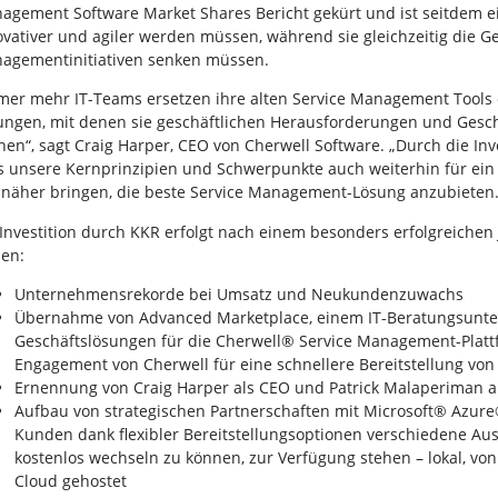
agement Software Market Shares Bericht gekürt und ist seitdem ei
ovativer und agiler werden müssen, während sie gleichzeitig die G
agementinitiativen senken müssen.
mer mehr IT-Teams ersetzen ihre alten Service Management Tools 
ungen, mit denen sie geschäftlichen Herausforderungen und Gesch
nen“, sagt Craig Harper, CEO von Cherwell Software. „Durch die Inv
s unsere Kernprinzipien und Schwerpunkte auch weiterhin für 
l näher bringen, die beste Service Management-Lösung anzubieten.
 Investition durch KKR erfolgt nach einem besonders erfolgreichen 
len:
Unternehmensrekorde bei Umsatz und Neukundenzuwachs
Übernahme von Advanced Marketplace, einem IT-Beratungsunter
Geschäftslösungen für die Cherwell® Service Management-Plattf
Engagement von Cherwell für eine schnellere Bereitstellung vo
Ernennung von Craig Harper als CEO und Patrick Malaperiman al
Aufbau von strategischen Partnerschaften mit Microsoft® Azur
Kunden dank flexibler Bereitstellungsoptionen verschiedene Aus
kostenlos wechseln zu können, zur Verfügung stehen – lokal, von
Cloud gehostet