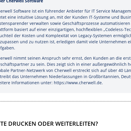
er Cherwell Software
erwell Software ist ein führender Anbieter für IT Service Mana
etet eine intuitive Lösung an, mit der Kunden IT-Systeme und Bu
stensparender verwalten sowie Geschäftsprozesse automatisieren
attform basiert auf einer einzigartigen, hochflexiblen „Codeless-T
uchteil der Kosten und Komplexität von Legacy-Systemen ermöglich
zupassen und zu nutzen ist, erledigen damit viele Unternehmen ei
fgaben.
erwell nimmt seinen Anspruch sehr ernst, den Kunden an die erste
schäftspartner zu sein. Dies zeigt sich in einer außergewöhnlich
obale Partner-Netzwerk von Cherwell erstreckt sich auf über 40 L
treibt das Unternehmen Niederlassungen in Großbritannien, Deuts
itere Informationen unter: https://www.cherwell.de.
ITE DRUCKEN ODER WEITERLEITEN?