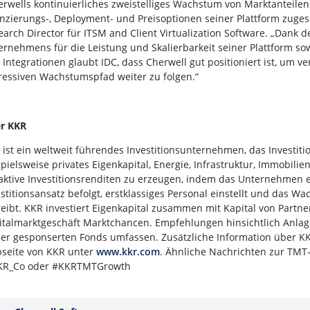
erwells kontinuierliches zweistelliges Wachstum von Marktanteile
enzierungs-, Deployment- und Preisoptionen seiner Plattform zuges
earch Director für ITSM and Client Virtualization Software. „Dank
ernehmens für die Leistung und Skalierbarkeit seiner Plattform s
 Integrationen glaubt IDC, dass Cherwell gut positioniert ist, um
ressiven Wachstumspfad weiter zu folgen.“
r KKR
 ist ein weltweit führendes Investitionsunternehmen, das Investit
spielsweise privates Eigenkapital, Energie, Infrastruktur, Immobili
raktive Investitionsrenditen zu erzeugen, indem das Unternehmen e
estitionsansatz befolgt, erstklassiges Personal einstellt und das
reibt. KKR investiert Eigenkapital zusammen mit Kapital von Partn
italmarktgeschäft Marktchancen. Empfehlungen hinsichtlich Anlage
ner gesponserten Fonds umfassen. Zusätzliche Information über KKR
seite von KKR unter
www.kkr.com
. Ähnliche Nachrichten zur TMT-
R_Co oder #KKRTMTGrowth