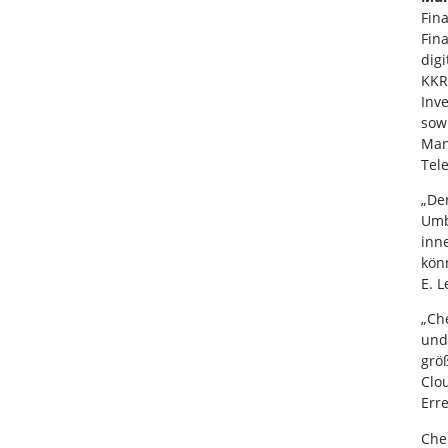
Fin
Fin
dig
KKR
Inv
sow
Man
Tel
„De
Umb
inn
kön
E. L
„Ch
und
grö
Clo
Err
Che