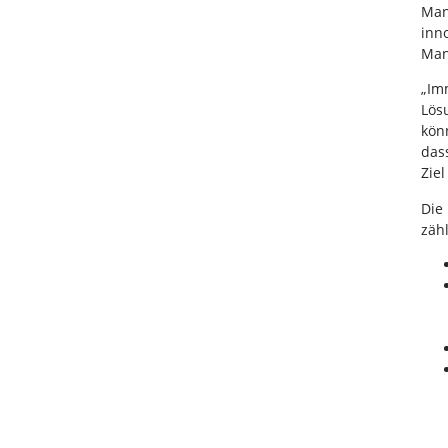
Man
inn
Man
„Im
Lös
kön
das
Zie
Die
zäh