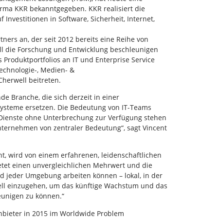
irma KKR bekanntgegeben. KKR realisiert die
Investitionen in Software, Sicherheit, Internet,
ners an, der seit 2012 bereits eine Reihe von
well die Forschung und Entwicklung beschleunigen
 Produktportfolios an IT und Enterprise Service
Technologie-, Medien- &
herwell beitreten.
e Branche, die sich derzeit in einer
ysteme ersetzen. Die Bedeutung von IT-Teams
IT-Dienste ohne Unterbrechung zur Verfügung stehen
nternehmen von zentraler Bedeutung“, sagt Vincent
ht, wird von einem erfahrenen, leidenschaftlichen
et einen unvergleichlichen Mehrwert und die
nd jeder Umgebung arbeiten können – lokal, in der
well einzugehen, um das künftige Wachstum und das
eunigen zu können.“
nbieter in 2015 im Worldwide Problem