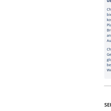
Üb
Ch
bi
ko
Pl
Br
an
Au
Ch
Ge
gl
be
We
SE