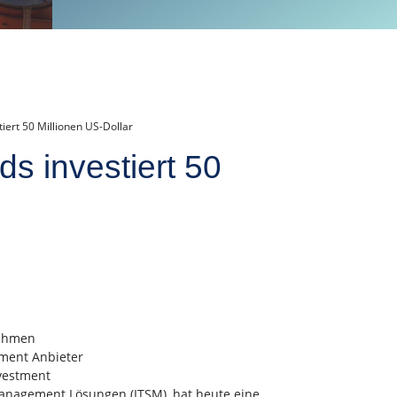
iert 50 Millionen US-Dollar
s investiert 50
nahmen
ment Anbieter
vestment
Management Lösungen (ITSM), hat heute eine