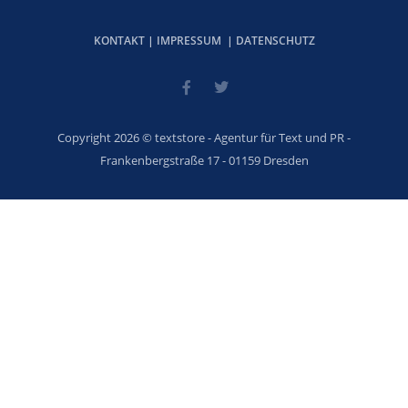
KONTAKT
|
IMPRESSUM
|
DATENSCHUTZ
Copyright 2026 © textstore - Agentur für Text und PR -
Frankenbergstraße 17 - 01159 Dresden